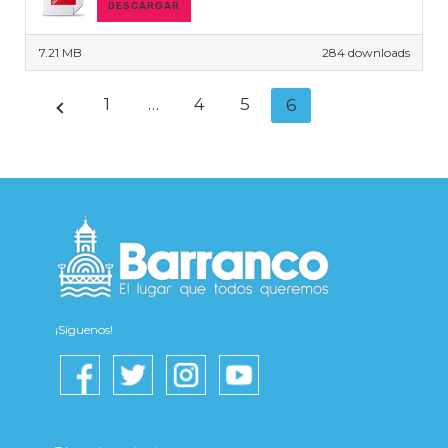
DESCARGAR
7.21 MB
284 downloads
1
…
4
5
6
¡Síguenos!