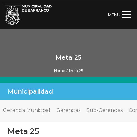
MENÚ
Meta 25
Home
/
Meta 25
Municipalidad
Gerencia Municipal
Gerencias
Sub-Gerencias
Con
Meta 25