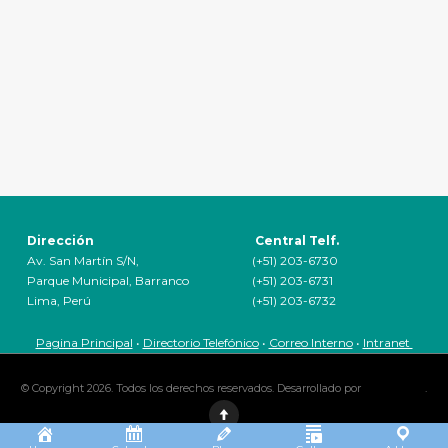
Dirección
Central Telf.
Av. San Martín S/N,
(+51) 203-6730
Parque Municipal, Barranco
(+51) 203-6731
Lima, Perú
(+51) 203-6732
Pagina Principal
•
Directorio Telefónico
•
Correo Interno
•
Intranet
© Copyright 2026. Todos los derechos reservados. Desarrollado por
CRECEMAS
.